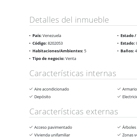
Detalles del inmueble
País:
Venezuela
Estado 
Código:
8202053
Estado:
Habitaciones/Ambientes:
5
Baños:
4
Tipo de negocio:
Venta
Características internas
Aire acondicionado
Armari
Depósito
Electric
Características externas
Acceso pavimentado
Árboles 
Vivienda unifamiliar
Zonas v