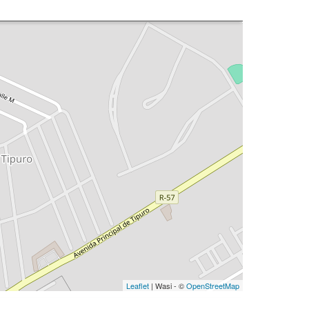
Leaflet
| Wasi - ©
OpenStreetMap