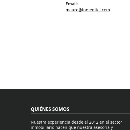
Email:
mauro@inmeditel.com
QUIÉNES SOMOS
Nuestra experiencia desde el 2012 en el sector
inmobiliario hacen que nuestra asesoría y