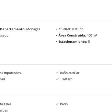
/ Departamento:
Monagas
Ciudad:
Maturín
Usado
Área Construida:
400 m²
Estacionamiento:
5
os Empotrados
Baño auxiliar
idad
Trastero
frutales
Patio
erdes