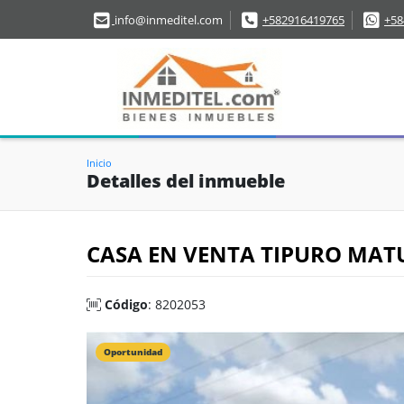
info@inmeditel.com
+582916419765
+58
Inicio
Detalles del inmueble
CASA EN VENTA TIPURO MAT
Código
: 8202053
Oportunidad