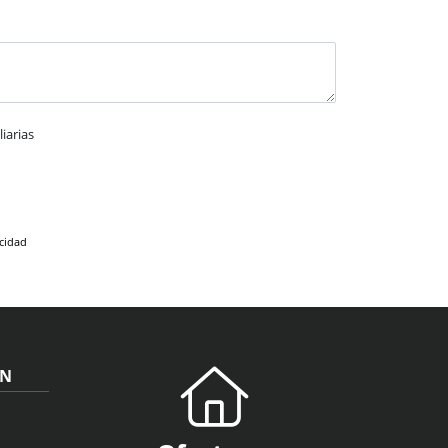
iarias
acidad
ÓN