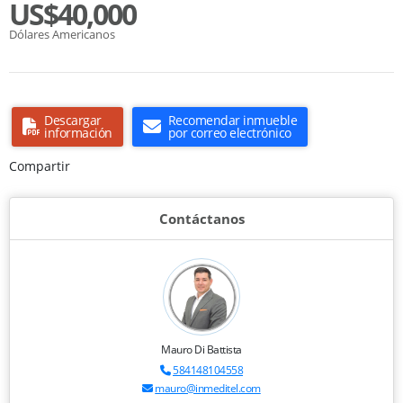
US$40,000
Dólares Americanos
Descargar
Recomendar inmueble
información
por correo electrónico
Compartir
Contáctanos
Mauro Di Battista
584148104558
mauro@inmeditel.com