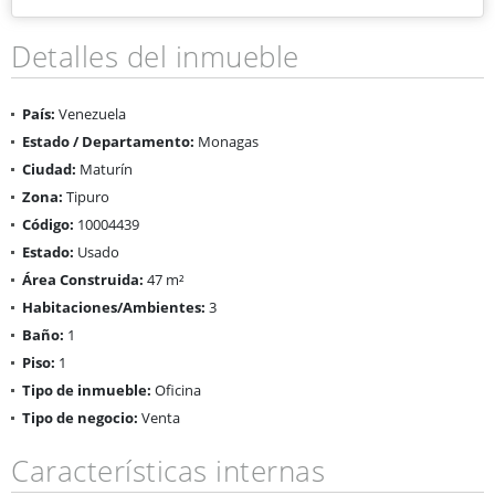
Detalles del inmueble
País:
Venezuela
Estado / Departamento:
Monagas
Ciudad:
Maturín
Zona:
Tipuro
Código:
10004439
Estado:
Usado
Área Construida:
47 m²
Habitaciones/Ambientes:
3
Baño:
1
Piso:
1
Tipo de inmueble:
Oficina
Tipo de negocio:
Venta
Características internas