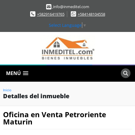
info@inmeditel.com
+582916419765
+584148104558
Select Language
▼
MENÚ
Inicio
Detalles del inmueble
Oficina en Venta Petroriente
Maturin