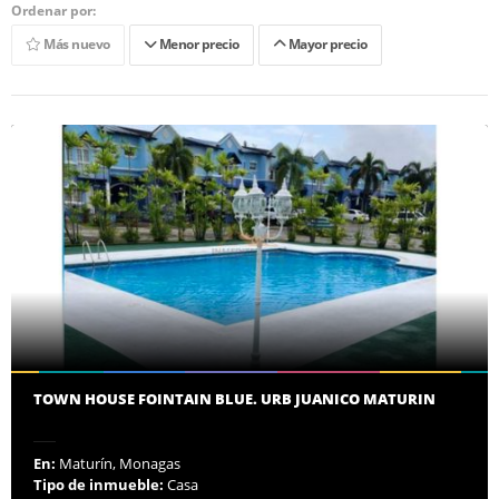
Ordenar por:
Más nuevo
Menor precio
Mayor precio
TOWN HOUSE FOINTAIN BLUE. URB JUANICO MATURIN
En:
Maturín, Monagas
Tipo de inmueble:
Casa