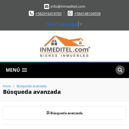
info@inmeditel.com
+582916419765
+584148104558
Select Language
▼
MENÚ
Inicio
Búsqueda avanzada
Búsqueda avanzada
Búsqueda avanzada