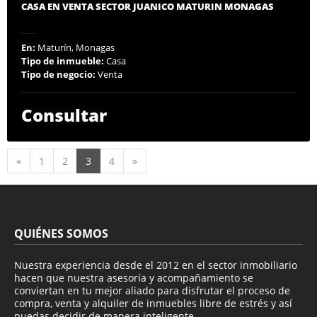
CASA EN VENTA SECTOR JUANICO MATURIN MONAGAS
En:
Maturín, Monagas
Tipo de inmueble:
Casa
Tipo de negocio:
Venta
Consultar
Anterior
Siguiente
«
1
2
3
4
»
QUIÉNES SOMOS
Nuestra experiencia desde el 2012 en el sector inmobiliario
hacen que nuestra asesoría y acompañamiento se
conviertan en tu mejor aliado para disfrutar el proceso de
compra, venta y alquiler de inmuebles libre de estrés y así
puedas decidir de manera inteligente.