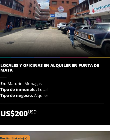
LOCALES Y OFICINAS EN ALQUILER EN PUNTA DE
MATA
En:
Maturín, Monagas
Tipo de inmueble:
Local
Tipo de negocio:
Alquiler
US$200
USD
Recién Listado(a)