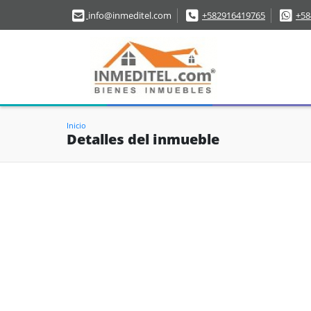
info@inmeditel.com
+582916419765
+58
Inicio
Detalles del inmueble