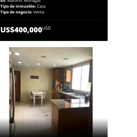
En:
Maturín, Monagas
Tipo de inmueble:
Casa
Tipo de negocio:
Venta
US$400,000
USD