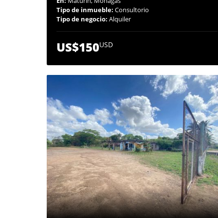
En:
Maturín, Monagas
Tipo de inmueble:
Consultorio
Tipo de negocio:
Alquiler
US$150
USD